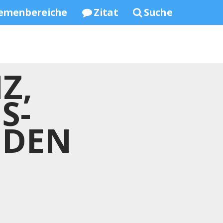
emenbereiche
Zitat
Suche
Z,
S-
 DEN