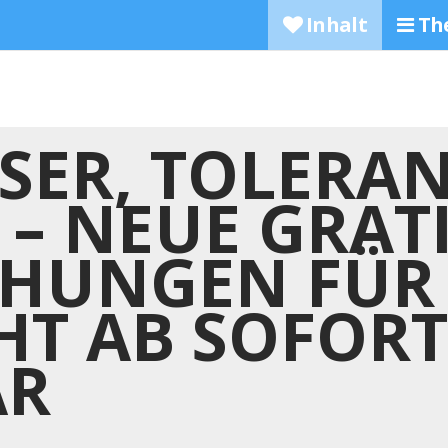
Inhalt
Th
SER, TOLERAN
– NEUE GRATI
HUNGEN FÜR
HT AB SOFORT
AR