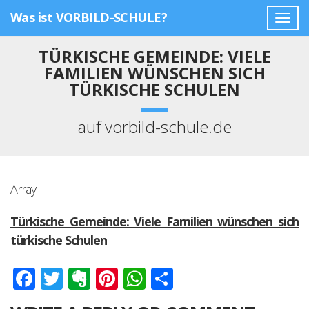
Was ist VORBILD-SCHULE?
Togg
navig
TÜRKISCHE GEMEINDE: VIELE
FAMILIEN WÜNSCHEN SICH
TÜRKISCHE SCHULEN
auf vorbild-schule.de
Array
Türkische Gemeinde: Viele Familien wünschen sich
türkische Schulen
Facebook
Twitter
Evernote
Pinterest
WhatsApp
Teilen