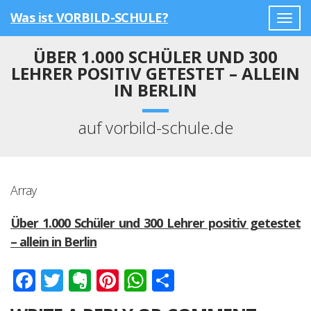
Was ist VORBILD-SCHULE?
Togg
navig
ÜBER 1.000 SCHÜLER UND 300
LEHRER POSITIV GETESTET – ALLEIN
IN BERLIN
auf vorbild-schule.de
Array
Über 1.000 Schüler und 300 Lehrer positiv getestet
– allein in Berlin
Facebook
Twitter
Evernote
Pinterest
WhatsApp
Teilen