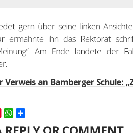
redet gern über seine linken Ansicht
ür ermahnte ihn das Rektorat schrif
 Meinung“. Am Ende landete der Fal
r.
 Verweis an Bamberger Schule: „Zw
k
er
ernote
Pinterest
WhatsApp
Teilen
A REPLY OR COMMENT