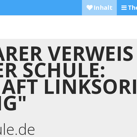
Inhalt
Th
RER VERWEIS
R SCHULE:
AFT LINKSOR
NG"
ule.de