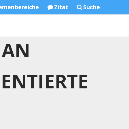
emenbereiche
Zitat
Suche
 AN
IENTIERTE