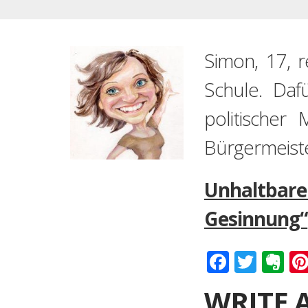
Simon, 17, 
Schule. Daf
politischer
Bürgermeiste
Unhaltbarer
Gesinnung“
Faceboo
Twitt
Ev
WRITE 