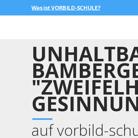
Was ist VORBILD-SCHULE?
UNHALTBA
BAMBERGE
"ZWEIFELH
GESINNU
auf vorbild-sch