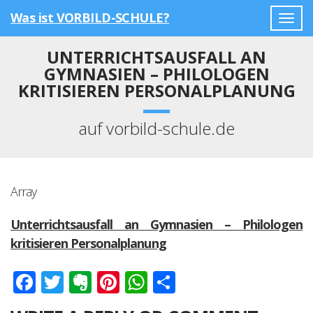
Was ist VORBILD-SCHULE?
Togg
navig
UNTERRICHTSAUSFALL AN
GYMNASIEN – PHILOLOGEN
KRITISIEREN PERSONALPLANUNG
auf vorbild-schule.de
Array
Unterrichtsausfall an Gymnasien – Philologen
kritisieren Personalplanung
Facebook
Twitter
Evernote
Pinterest
WhatsApp
Teilen