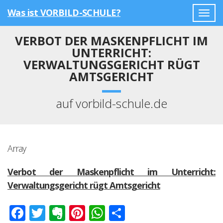
Was ist VORBILD-SCHULE?
Togg
navig
VERBOT DER MASKENPFLICHT IM
UNTERRICHT:
VERWALTUNGSGERICHT RÜGT
AMTSGERICHT
auf vorbild-schule.de
Array
Verbot der Maskenpflicht im Unterricht:
Verwaltungsgericht rügt Amtsgericht
Facebook
Twitter
Evernote
Pinterest
WhatsApp
Teilen