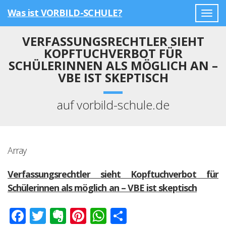
Was ist VORBILD-SCHULE?
Togg
navig
VERFASSUNGSRECHTLER SIEHT
KOPFTUCHVERBOT FÜR
SCHÜLERINNEN ALS MÖGLICH AN –
VBE IST SKEPTISCH
auf vorbild-schule.de
Array
Verfassungsrechtler sieht Kopftuchverbot für
Schülerinnen als möglich an – VBE ist skeptisch
Facebook
Twitter
Evernote
Pinterest
WhatsApp
Teilen