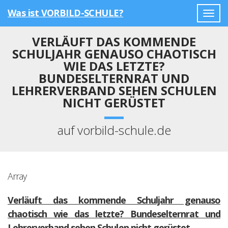
Was ist VORBILD-SCHULE?
Togg
navig
VERLÄUFT DAS KOMMENDE
SCHULJAHR GENAUSO CHAOTISCH
WIE DAS LETZTE?
BUNDESELTERNRAT UND
LEHRERVERBAND SEHEN SCHULEN
NICHT GERÜSTET
auf vorbild-schule.de
Array
Verläuft das kommende Schuljahr genauso
chaotisch wie das letzte? Bundeselternrat und
Lehrerverband sehen Schulen nicht gerüstet