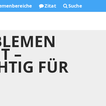
emenbereiche
Zitat
Suche
BLEMEN
T –
TIG FÜR