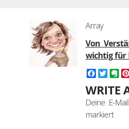
Array
Von Verst
wichtig für
Faceboo
Twitt
Ev
WRITE 
Deine E-Mail
markiert