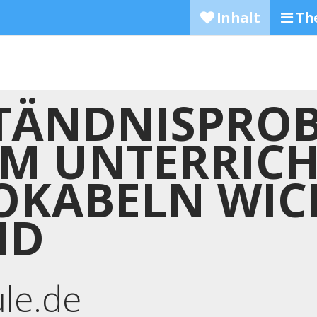
Inhalt
Th
TÄNDNISPRO
M UNTERRICH
KABELN WICH
ND
ule.de