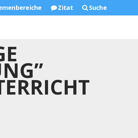
emenbereiche
Zitat
Suche
GE
UNG”
TERRICHT