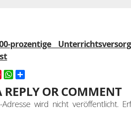
0-prozentige Unterrichtsversor
st
k
er
ernote
Pinterest
WhatsApp
Teilen
A REPLY OR COMMENT
-Adresse wird nicht veröffentlicht.
Er