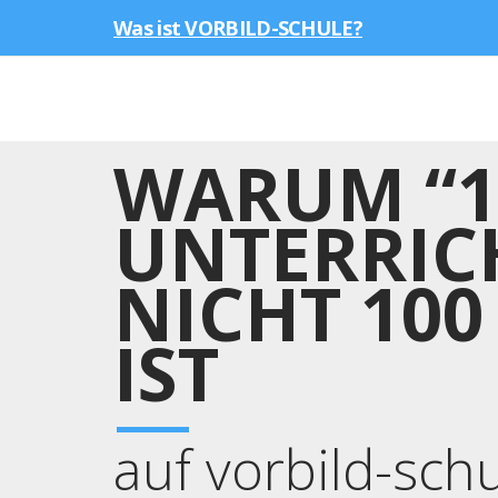
Was ist VORBILD-SCHULE?
WARUM “1
UNTERRIC
NICHT 10
IST
auf vorbild-sch