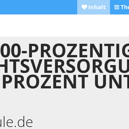
Inhalt
Th
00-PROZENTI
HTSVERSORG
0 PROZENT UN
ule.de