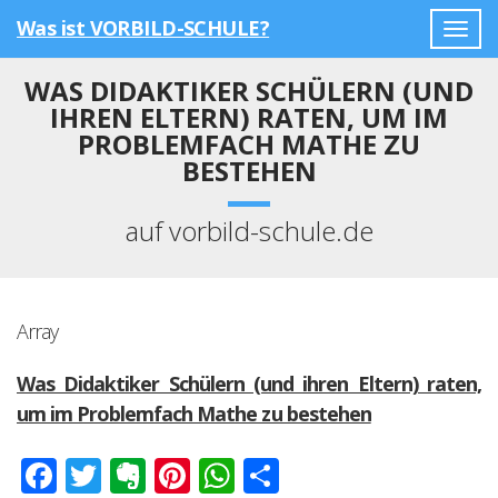
Was ist VORBILD-SCHULE?
Togg
navig
WAS DIDAKTIKER SCHÜLERN (UND
IHREN ELTERN) RATEN, UM IM
PROBLEMFACH MATHE ZU
BESTEHEN
auf vorbild-schule.de
Array
Was Didaktiker Schülern (und ihren Eltern) raten,
um im Problemfach Mathe zu bestehen
Facebook
Twitter
Evernote
Pinterest
WhatsApp
Teilen