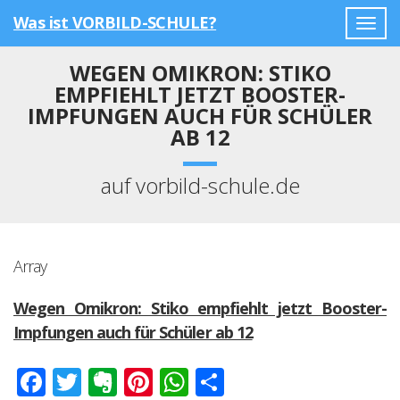
Was ist VORBILD-SCHULE?
Togg
navig
WEGEN OMIKRON: STIKO
EMPFIEHLT JETZT BOOSTER-
IMPFUNGEN AUCH FÜR SCHÜLER
AB 12
auf vorbild-schule.de
Array
Wegen Omikron: Stiko empfiehlt jetzt Booster-
Impfungen auch für Schüler ab 12
Facebook
Twitter
Evernote
Pinterest
WhatsApp
Teilen