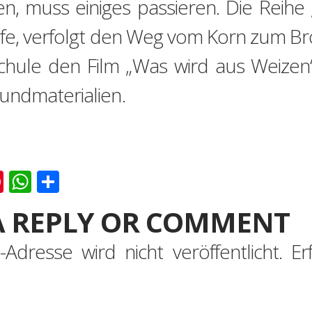
, muss einiges passieren. Die Reihe 
e, verfolgt den Weg vom Korn zum Bro
chule den Film „Was wird aus Weizen“
undmaterialien.
k
er
ernote
Pinterest
WhatsApp
Teilen
A REPLY OR COMMENT
-Adresse wird nicht veröffentlicht.
Er