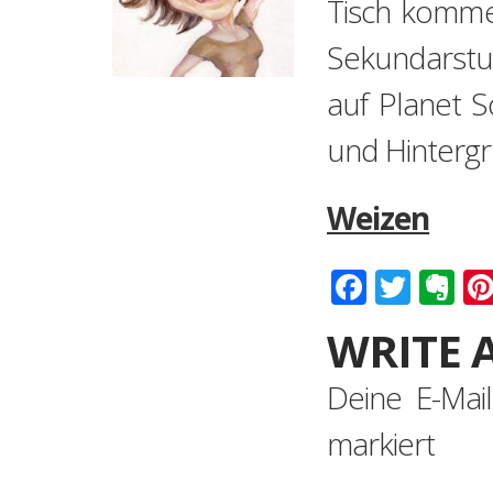
Tisch kommen
Sekundarstuf
auf Planet S
und Hintergr
Weizen
Faceboo
Twitt
Ev
WRITE 
Deine E-Mail
markiert