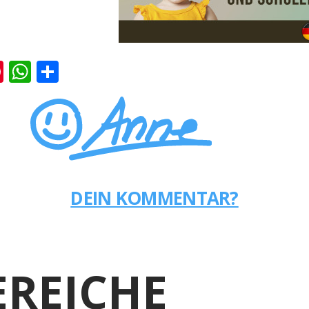
k
er
ernote
Pinterest
WhatsApp
Teilen
DEIN KOMMENTAR?
REICHE