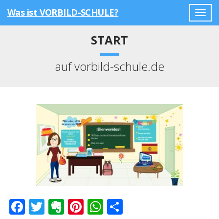
Was ist VORBILD-SCHULE?
Togg
navig
START
auf vorbild-schule.de
Facebook
Twitter
Evernote
Pinterest
WhatsApp
Teilen