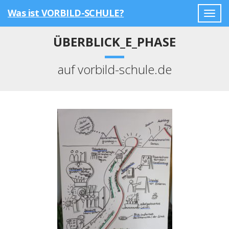
Was ist VORBILD-SCHULE?
Togg
navig
ÜBERBLICK_E_PHASE
auf vorbild-schule.de