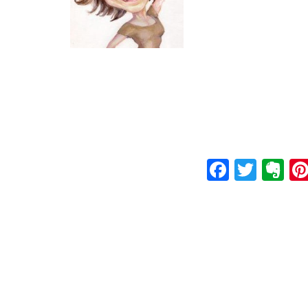
Faceboo
Twitt
Ev