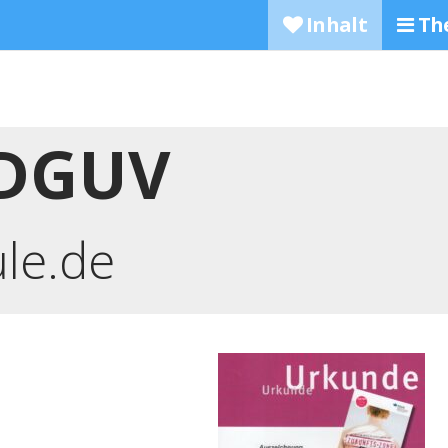
Inhalt
Th
DGUV
ule.de