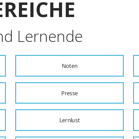
REICHE
nd Lernende
Noten
Presse
Lernlust