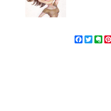
Faceboo
Twitt
Ev