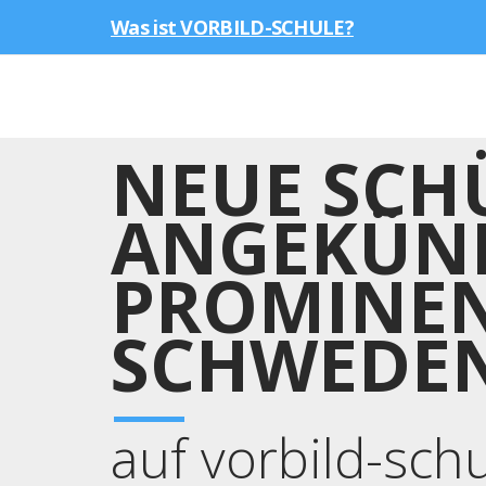
Was ist VORBILD-SCHULE?
NEUE SCH
ANGEKÜND
PROMINEN
SCHWEDE
auf vorbild-sch