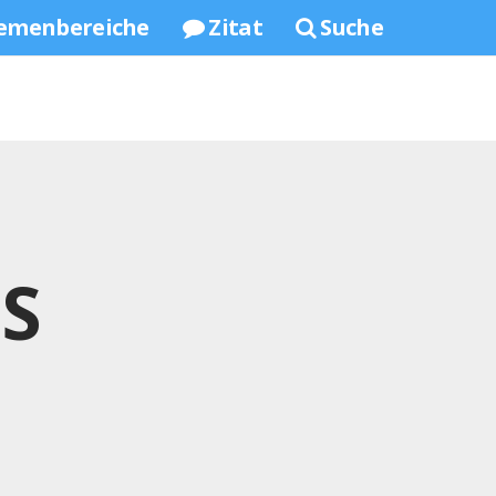
emenbereiche
Zitat
Suche
S