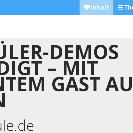
Inhalt
Th
ÜLER-DEMOS
IGT – MIT
TEM GAST AU
N
ule.de