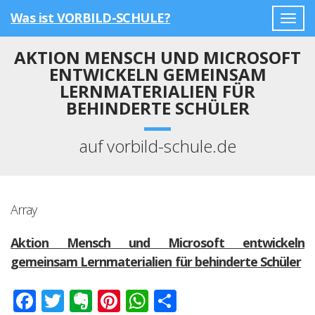
Was ist VORBILD-SCHULE?
Togg
navig
AKTION MENSCH UND MICROSOFT
ENTWICKELN GEMEINSAM
LERNMATERIALIEN FÜR
BEHINDERTE SCHÜLER
auf vorbild-schule.de
Array
Aktion Mensch und Microsoft entwickeln
gemeinsam Lernmaterialien für behinderte Schüler
Facebook
Twitter
Evernote
Pinterest
WhatsApp
Teilen