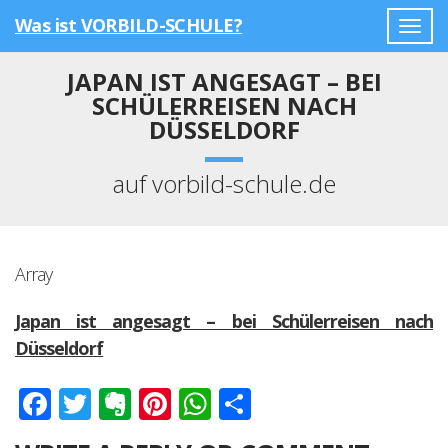
Was ist VORBILD-SCHULE?
Togg
navig
JAPAN IST ANGESAGT – BEI
SCHÜLERREISEN NACH
DÜSSELDORF
auf vorbild-schule.de
Array
Japan ist angesagt – bei Schülerreisen nach
Düsseldorf
Facebook
Twitter
Evernote
Pinterest
WhatsApp
Teilen