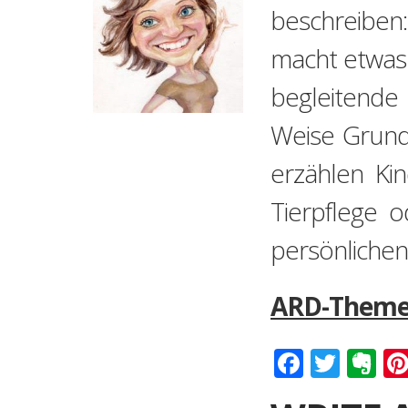
beschreiben:
macht etwas 
begleitende 
Weise Grund
erzählen Ki
Tierpflege 
persönliche
ARD-Themen
Faceboo
Twitt
Ev