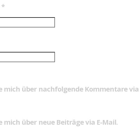
e
*
e mich über nachfolgende Kommentare via 
 mich über neue Beiträge via E-Mail.