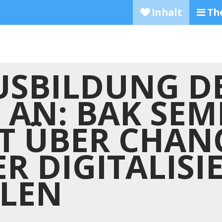
Inhalt
Th
AUSBILDUNG D
 AN: BAK SE
RT ÜBER CHA
ER DIGITALIS
LEN