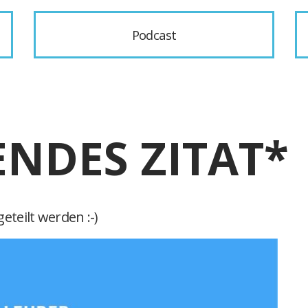
Podcast
ENDES ZITAT*
eteilt werden :-)