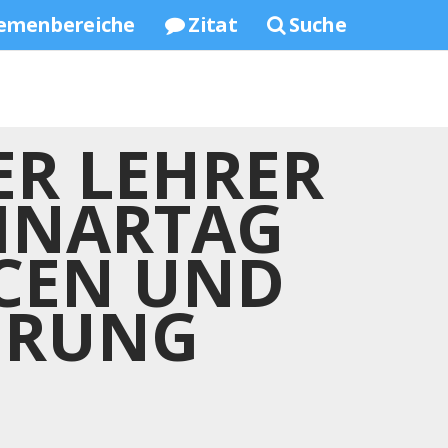
emenbereiche
Zitat
Suche
ER LEHRER
MINARTAG
NCEN UND
IERUNG