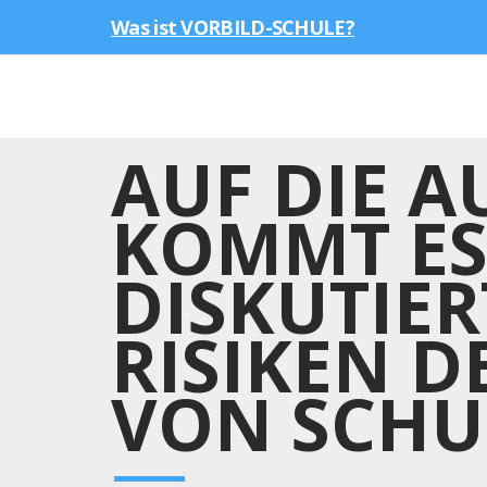
Was ist VORBILD-SCHULE?
AUF DIE 
KOMMT ES
DISKUTIE
RISIKEN D
VON SCHU