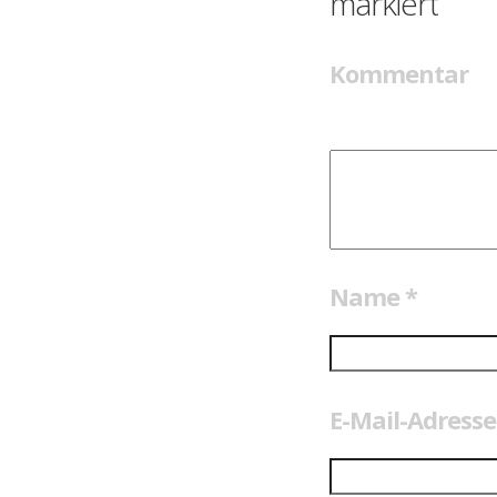
markiert
Kommentar
Name
*
E-Mail-Adress