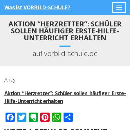
Was ist VORBILD-SCHULE?
Togg
navig
AKTION “HERZRETTER”: SCHÜLER
SOLLEN HÄUFIGER ERSTE-HILFE-
UNTERRICHT ERHALTEN
auf vorbild-schule.de
Array
Aktion “Herzretter”: Schüler sollen häufiger Erste-
Hilfe-Unterricht erhalten
Facebook
Twitter
Evernote
Pinterest
WhatsApp
Teilen