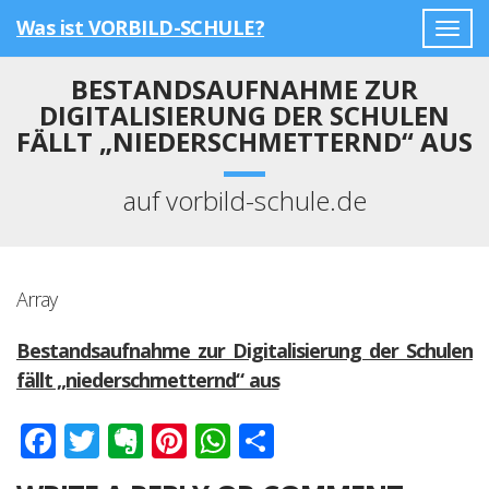
Was ist VORBILD-SCHULE?
Togg
navig
BESTANDSAUFNAHME ZUR
DIGITALISIERUNG DER SCHULEN
FÄLLT „NIEDERSCHMETTERND“ AUS
auf vorbild-schule.de
Array
Bestandsaufnahme zur Digitalisierung der Schulen
fällt „niederschmetternd“ aus
Facebook
Twitter
Evernote
Pinterest
WhatsApp
Teilen