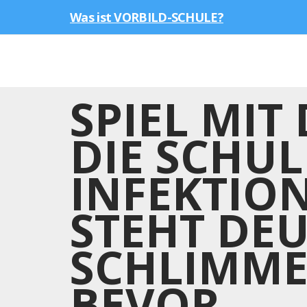
Was ist VORBILD-SCHULE?
SPIEL MIT
DIE SCHUL
INFEKTION
STEHT DE
SCHLIMME
BEVOR