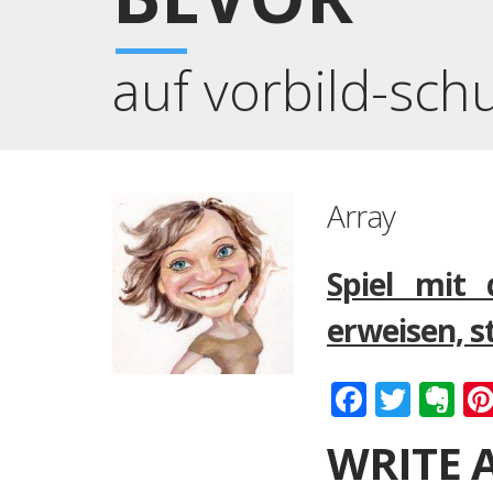
auf vorbild-sch
Array
Spiel mit 
erweisen, s
Faceboo
Twitt
Ev
WRITE 