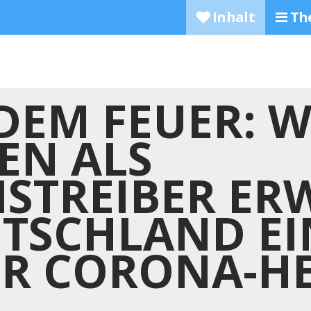
Inhalt
Th
 DEM FEUER: 
EN ALS
STREIBER ER
UTSCHLAND EI
R CORONA-H