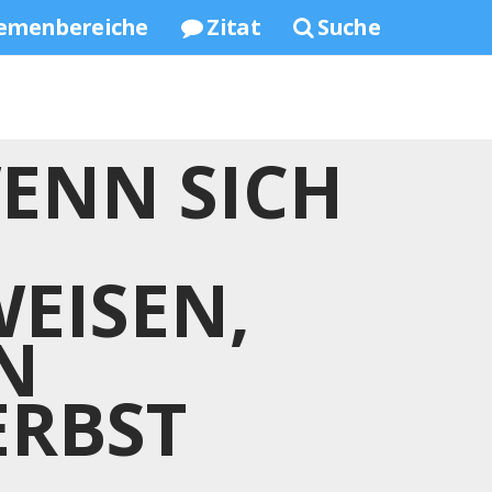
emenbereiche
Zitat
Suche
WENN SICH
WEISEN,
N
ERBST