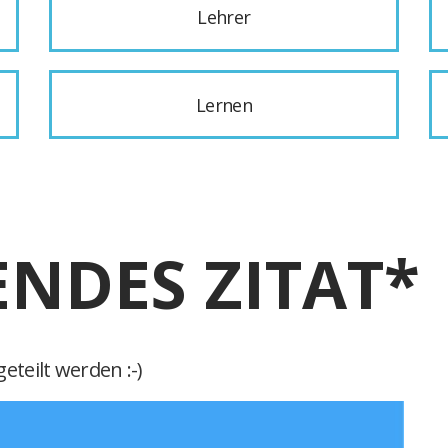
Lehrer
Lernen
ENDES ZITAT*
eteilt werden :-)