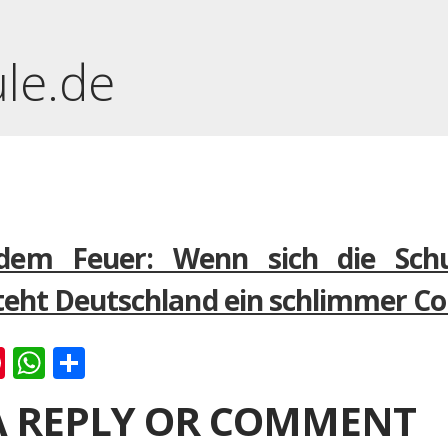
ule.de
dem Feuer: Wenn sich die Schul
teht Deutschland ein schlimmer C
k
er
ernote
Pinterest
WhatsApp
Teilen
A REPLY OR COMMENT