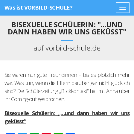
Was ist VORBILD-SCHULE?
Togg
navig
BISEXUELLE SCHÜLERIN: "...UND
DANN HABEN WIR UNS GEKÜSST"
auf vorbild-schule.de
Sie waren nur gute Freundinnen – bis es plötzlich mehr
war. Was tun, wenn die Eltern darüber gar nicht glücklich
sind? Die Schülerzeitung „Blickkontakt“ hat mit Anna über
ihr Coming-out gesprochen.
Bisexuelle Schülerin: „…und dann haben wir uns
geküsst“