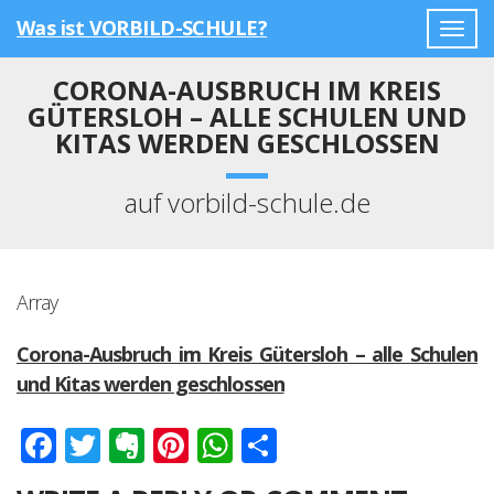
Was ist VORBILD-SCHULE?
Togg
navig
CORONA-AUSBRUCH IM KREIS
GÜTERSLOH – ALLE SCHULEN UND
KITAS WERDEN GESCHLOSSEN
auf vorbild-schule.de
Array
Corona-Ausbruch im Kreis Gütersloh – alle Schulen
und Kitas werden geschlossen
Facebook
Twitter
Evernote
Pinterest
WhatsApp
Teilen