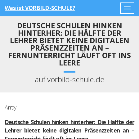
Was ist VORBILD-SCHULE?
Togg
navig
DEUTSCHE SCHULEN HINKEN
HINTERHER: DIE HÄLFTE DER
LEHRER BIETET KEINE DIGITALEN
PRÄSENZZEITEN AN –
FERNUNTERRICHT LÄUFT OFT INS
LEERE
auf vorbild-schule.de
Array
Deutsche Schulen hinken hinterher: Die Hälfte der
Lehrer bietet keine digitalen Präsenzzeiten an –
Fernunterricht läuft oft ins Leere