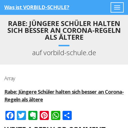
Was ist VORBILD-SCHULE?
Togg
navig
RABE: JÜNGERE SCHÜLER HALTEN
SICH BESSER AN CORONA-REGELN
ALS ÄLTERE
auf vorbild-schule.de
Array
Rabe: Jüngere Schüler halten sich besser an Corona-
Regeln als ältere
Facebook
Twitter
Evernote
Pinterest
WhatsApp
Teilen