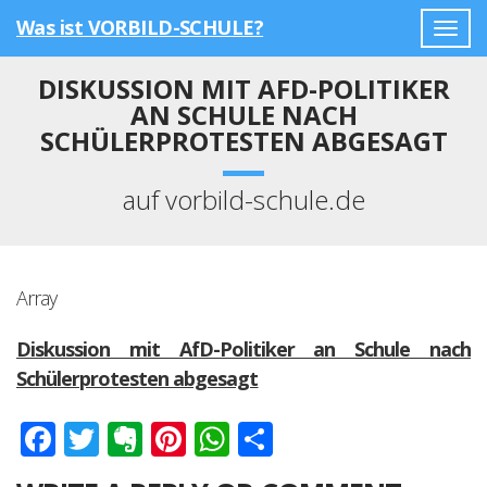
Was ist VORBILD-SCHULE?
Togg
navig
DISKUSSION MIT AFD-POLITIKER
AN SCHULE NACH
SCHÜLERPROTESTEN ABGESAGT
auf vorbild-schule.de
Array
Diskussion mit AfD-Politiker an Schule nach
Schülerprotesten abgesagt
Facebook
Twitter
Evernote
Pinterest
WhatsApp
Teilen