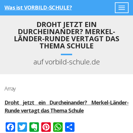
Was ist VORBILD-SCHULE?
Togg
navig
DROHT JETZT EIN
DURCHEINANDER? MERKEL-
LÄNDER-RUNDE VERTAGT DAS
THEMA SCHULE
auf vorbild-schule.de
Array
Droht jetzt ein Durcheinander? Merkel-Länder-
Runde vertagt das Thema Schule
Facebook
Twitter
Evernote
Pinterest
WhatsApp
Teilen