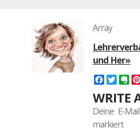
Array
Lehrerverba
und Her»
Faceboo
Twitt
Ev
WRITE 
Deine E-Mail
markiert