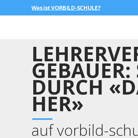
Was ist VORBILD-SCHULE?
LEHRERVER
GEBAUER: 
DURCH «D
HER»
auf vorbild-sch