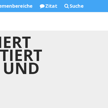
emenbereiche
Zitat
Suche
IERT
TIERT
N UND