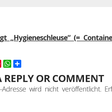
ngt „Hygieneschleuse“ (= Contai
k
er
ernote
Pinterest
WhatsApp
Teilen
A REPLY OR COMMENT
-Adresse wird nicht veröffentlicht.
Er