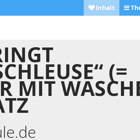
Inhalt
Th
RINGT
CHLEUSE“ (=
R MIT WASCH
ATZ
ule.de