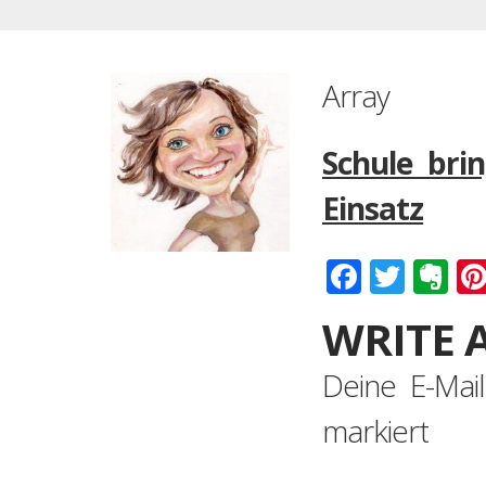
Array
Schule bri
Einsatz
Faceboo
Twitt
Ev
WRITE 
Deine E-Mail
markiert