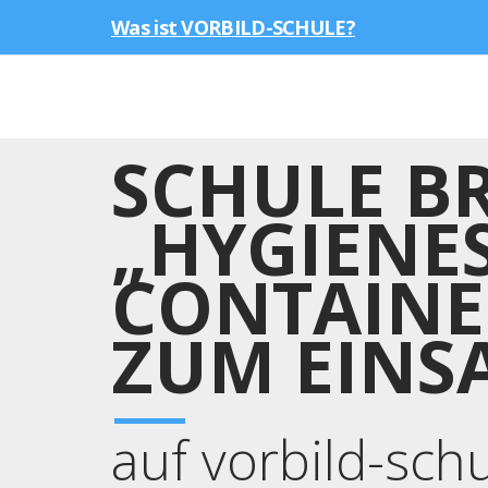
Was ist VORBILD-SCHULE?
SCHULE B
„HYGIENES
CONTAINE
ZUM EINS
auf vorbild-sch