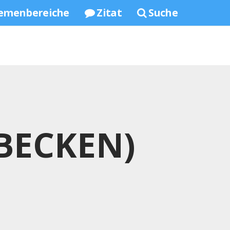
emenbereiche
Zitat
Suche
BECKEN)