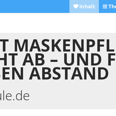
Inhalt
Th
T MASKENPFL
HT AB – UND 
SEN ABSTAND
ule.de