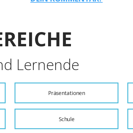
REICHE
nd Lernende
Präsentationen
Schule