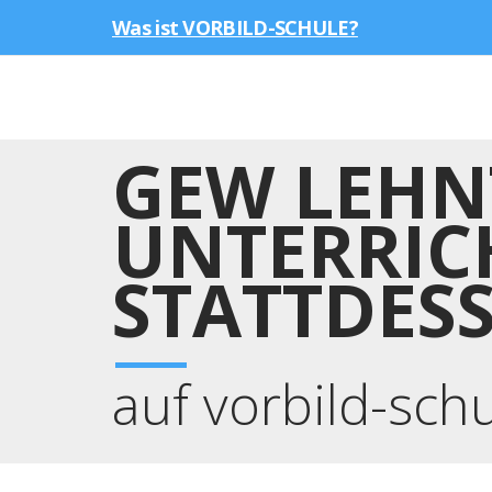
Was ist VORBILD-SCHULE?
GEW LEHN
UNTERRIC
STATTDES
auf vorbild-sch