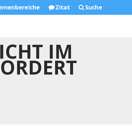
emenbereiche
Zitat
Suche
ICHT IM
FORDERT