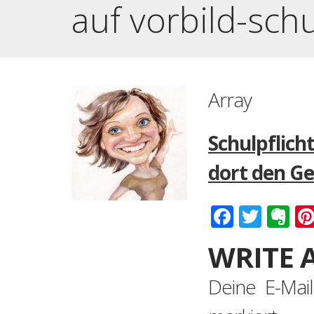
auf vorbild-sch
Array
Schulpflich
dort den Ge
Faceboo
Twitt
Ev
WRITE 
Deine E-Mail