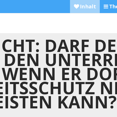
Inhalt
Th
CHT: DARF DE
N DEN UNTERR
 WENN ER DO
ITSSCHUTZ N
ISTEN KANN?