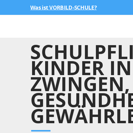
Was ist VORBILD-SCHULE?
SCHULPFLI
KINDER I
ZWINGEN,
GESUNDHE
GEWÄHRLE