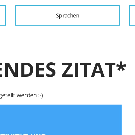
Sprachen
ENDES ZITAT*
eteilt werden :-)