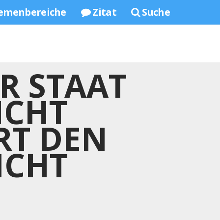
emenbereiche
Zitat
Suche
R STAAT
ICHT
RT DEN
ICHT