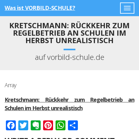
Was ist VORBILD-SCHULE?
Togg
navig
KRETSCHMANN: RÜCKKEHR ZUM
REGELBETRIEB AN SCHULEN IM
HERBST UNREALISTISCH
auf vorbild-schule.de
Array
Kretschmann: Rückkehr zum Regelbetrieb an
Schulen im Herbst unrealistisch
Facebook
Twitter
Evernote
Pinterest
WhatsApp
Teilen