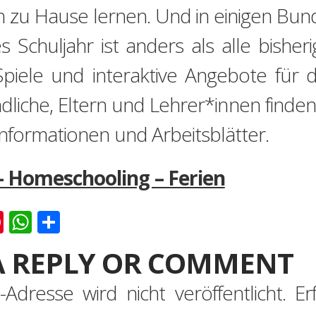
zu Hause lernen. Und in einigen Bund
es Schuljahr ist anders als alle bisher
 Spiele und interaktive Angebote für
dliche, Eltern und Lehrer*innen finden b
nformationen und Arbeitsblätter.
– Homeschooling – Ferien
k
er
ernote
Pinterest
WhatsApp
Teilen
A REPLY OR COMMENT
-Adresse wird nicht veröffentlicht.
Er