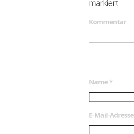
markiert
Kommentar
Name
*
E-Mail-Adress