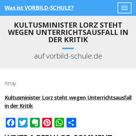
Was ist VORBILD-SCHULE?
Togg
navig
KULTUSMINISTER LORZ STEHT
WEGEN UNTERRICHTSAUSFALL IN
DER KRITIK
auf vorbild-schule.de
Array
Kultusminister Lorz steht wegen Unterrichtsausfall
in der Kritik
Facebook
Twitter
Evernote
Pinterest
WhatsApp
Teilen