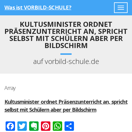
Was ist VORBILD-SCHULE?
Togg
navig
KULTUSMINISTER ORDNET
PRÄSENZUNTERRICHT AN, SPRICHT
SELBST MIT SCHÜLERN ABER PER
BILDSCHIRM
auf vorbild-schule.de
Array
Kultusminister ordnet Präsenzunterricht an, spricht
selbst mit Schülern aber per Bildschirm
Facebook
Twitter
Evernote
Pinterest
WhatsApp
Teilen