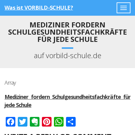
Was ist VORBILD-SCHULE?
Togg
navig
MEDIZINER FORDERN
SCHULGESUNDHEITSFACHKRÄFTE
FÜR JEDE SCHULE
auf vorbild-schule.de
Array
Mediziner fordern Schulgesundheitsfachkräfte für
jede Schule
Facebook
Twitter
Evernote
Pinterest
WhatsApp
Teilen