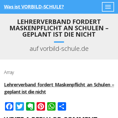
Was ist VORBILD-SCHULE?
Togg
navig
LEHRERVERBAND FORDERT
MASKENPFLICHT AN SCHULEN –
GEPLANT IST DIE NICHT
auf vorbild-schule.de
Array
Lehrerverband fordert Maskenpflicht an Schulen –
geplant ist die nicht
Facebook
Twitter
Evernote
Pinterest
WhatsApp
Teilen