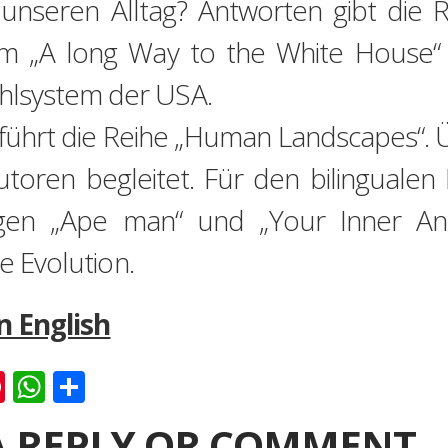
unseren Alltag? Antworten gibt die R
m „A long Way to the White House“ ve
hlsystem der USA.
i führt die Reihe „Human Landscapes“. 
oren begleitet. Für den bilingualen B
gen „Ape man“ und „Your Inner Ani
ie Evolution.
in English
k
er
ernote
Pinterest
WhatsApp
Teilen
A REPLY OR COMMENT