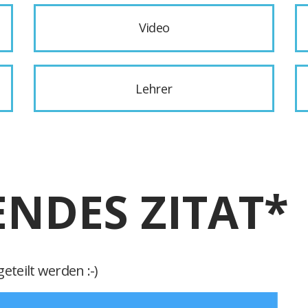
Video
Lehrer
ENDES ZITAT*
eteilt werden :-)