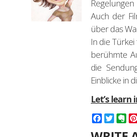
Regelungen 
Auch der Fil
über das Wa
In die Türke
berühmte Aut
die Sendun
Einblicke in d
Let’s learn 
Faceboo
Twitt
Ev
WRITE 