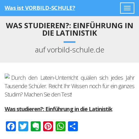
Was ist VORBILD-SCHULE?
Togg
navig
WAS STUDIEREN?: EINFÜHRUNG IN
DIE LATINISTIK
auf vorbild-schule.de
Durch den Latein-Unterricht quälen sich jedes Jahr
Tausende Schüler. Reicht Ihr Wissen noch für ein ganzes
Studim? Machen Sie den Test!
Was studieren?: Einführung in die Latinistik
Facebook
Twitter
Evernote
Pinterest
WhatsApp
Teilen