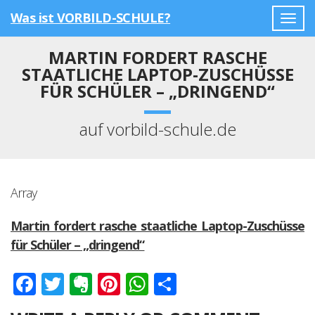
Was ist VORBILD-SCHULE?
Togg
navig
MARTIN FORDERT RASCHE
STAATLICHE LAPTOP-ZUSCHÜSSE
FÜR SCHÜLER – „DRINGEND“
auf vorbild-schule.de
Array
Martin fordert rasche staatliche Laptop-Zuschüsse
für Schüler – „dringend“
Facebook
Twitter
Evernote
Pinterest
WhatsApp
Teilen