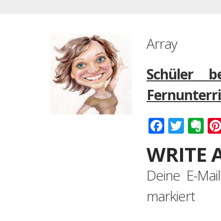
Array
Schüler b
Fernunterr
Faceboo
Twitt
Ev
WRITE 
Deine E-Mail
markiert