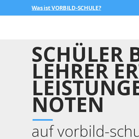
Was ist VORBILD-SCHULE?
SCHÜLER 
LEHRER ER
LEISTUNG
NOTEN
auf vorbild-sch