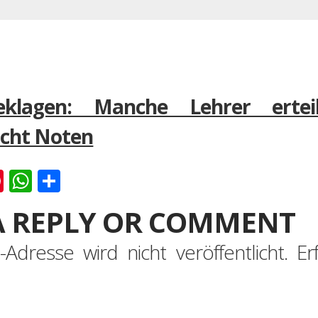
eklagen: Manche Lehrer erte
icht Noten
k
er
ernote
Pinterest
WhatsApp
Teilen
A REPLY OR COMMENT
-Adresse wird nicht veröffentlicht.
Er