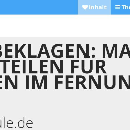
Inhalt
Th
BEKLAGEN: M
TEILEN FÜR
EN IM FERNU
ule.de