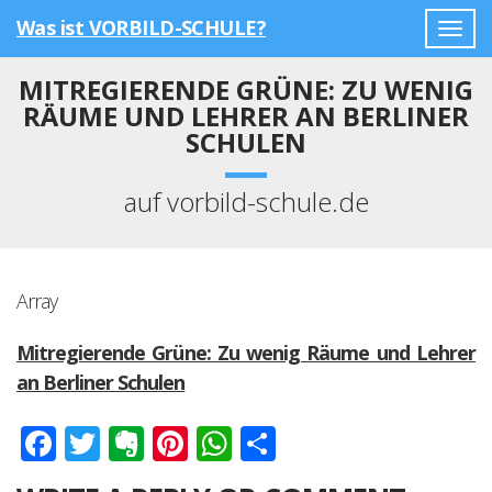
Was ist VORBILD-SCHULE?
Togg
navig
MITREGIERENDE GRÜNE: ZU WENIG
RÄUME UND LEHRER AN BERLINER
SCHULEN
auf vorbild-schule.de
Array
Mitregierende Grüne: Zu wenig Räume und Lehrer
an Berliner Schulen
Facebook
Twitter
Evernote
Pinterest
WhatsApp
Teilen