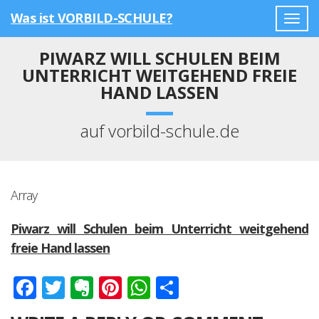
Was ist VORBILD-SCHULE?
Togg
navig
PIWARZ WILL SCHULEN BEIM
UNTERRICHT WEITGEHEND FREIE
HAND LASSEN
auf vorbild-schule.de
Array
Piwarz will Schulen beim Unterricht weitgehend
freie Hand lassen
Facebook
Twitter
Evernote
Pinterest
WhatsApp
Teilen