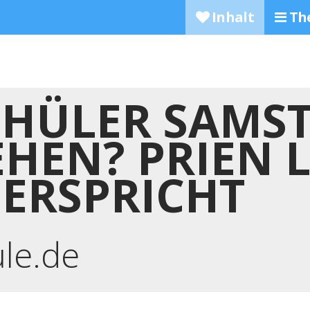
Inhalt
Th
CHÜLER SAMS
EHEN? PRIEN 
DERSPRICHT
ule.de