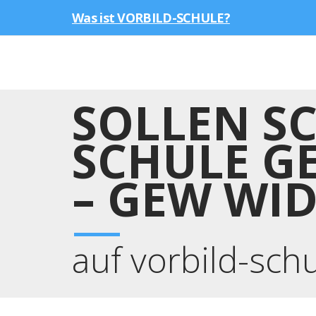
Was ist VORBILD-SCHULE?
SOLLEN S
SCHULE G
– GEW WI
auf vorbild-sch