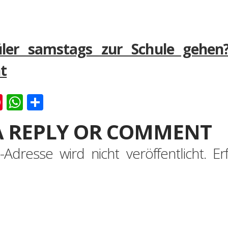
üler samstags zur Schule gehe
t
k
er
ernote
Pinterest
WhatsApp
Teilen
A REPLY OR COMMENT
-Adresse wird nicht veröffentlicht.
Er