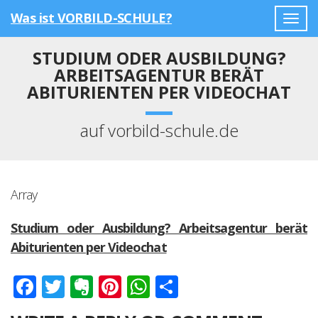
Was ist VORBILD-SCHULE?
Togg
navig
STUDIUM ODER AUSBILDUNG?
ARBEITSAGENTUR BERÄT
ABITURIENTEN PER VIDEOCHAT
auf vorbild-schule.de
Array
Studium oder Ausbildung? Arbeitsagentur berät
Abiturienten per Videochat
Facebook
Twitter
Evernote
Pinterest
WhatsApp
Teilen